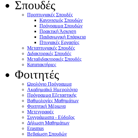
Σπουδές
Προπτυχιακές Σπουδές
Κανονισμός Σπουδών
Πρόγραμμα Σπουδών
Πρακτική Άσκηση
Παιδαγωγική Επάρκεια
Πτυχιακές Εργασίες
Μεταπτυχιακές Σπουδές
Διδακτορικές Σπουδές
Μεταδιδακτορικές Σπουδές
Κατατακτήριες
Φοιτητές
Ωρολόγιο Πρόγραμμα
Ακαδημαϊκό Ημερολόγιο
Πρόγραμμα Εξεταστικής
Βαθμολογίες Μαθημάτων
Φοιτητική Μέριμνα
Μετεγγραφές
Συγγράμματα - Εύδοξος
Δήλωση Μαθημάτων
Erasmus
Βεβαίωση Σπουδών