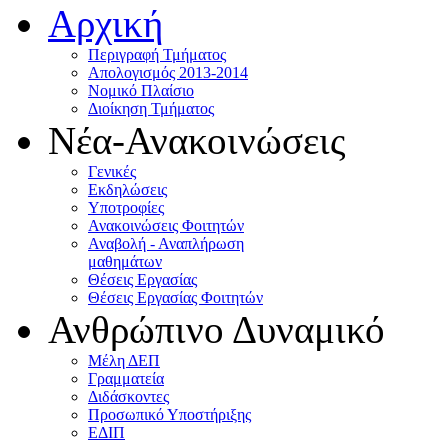
Αρχική
Περιγραφή Τμήματος
Απολογισμός 2013-2014
Νομικό Πλαίσιο
Διοίκηση Τμήματος
Νέα-Ανακοινώσεις
Γενικές
Εκδηλώσεις
Υποτροφίες
Ανακοινώσεις Φοιτητών
Αναβολή - Αναπλήρωση
μαθημάτων
Θέσεις Εργασίας
Θέσεις Εργασίας Φοιτητών
Ανθρώπινο Δυναμικό
Μέλη ΔΕΠ
Γραμματεία
Διδάσκοντες
Προσωπικό Υποστήριξης
ΕΔΙΠ