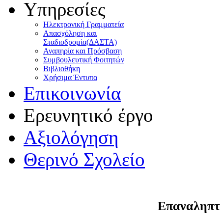
Υπηρεσίες
Ηλεκτρονική Γραμματεία
Απασχόληση και
Σταδιοδρομία(ΔΑΣΤΑ)
Αναπηρία και Πρόσβαση
Συμβουλευτική Φοιτητών
Βιβλιοθήκη
Χρήσιμα Έντυπα
Επικοινωνία
Ερευνητικό έργο
Αξιολόγηση
Θερινό Σχολείο
Επαναληπτι