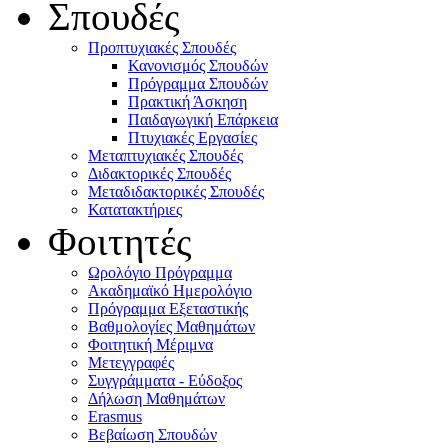
Σπουδές
Προπτυχιακές Σπουδές
Κανονισμός Σπουδών
Πρόγραμμα Σπουδών
Πρακτική Άσκηση
Παιδαγωγική Επάρκεια
Πτυχιακές Εργασίες
Μεταπτυχιακές Σπουδές
Διδακτορικές Σπουδές
Μεταδιδακτορικές Σπουδές
Κατατακτήριες
Φοιτητές
Ωρολόγιο Πρόγραμμα
Ακαδημαϊκό Ημερολόγιο
Πρόγραμμα Εξεταστικής
Βαθμολογίες Μαθημάτων
Φοιτητική Μέριμνα
Μετεγγραφές
Συγγράμματα - Εύδοξος
Δήλωση Μαθημάτων
Erasmus
Βεβαίωση Σπουδών