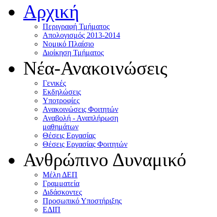
Αρχική
Περιγραφή Τμήματος
Απολογισμός 2013-2014
Νομικό Πλαίσιο
Διοίκηση Τμήματος
Νέα-Ανακοινώσεις
Γενικές
Εκδηλώσεις
Υποτροφίες
Ανακοινώσεις Φοιτητών
Αναβολή - Αναπλήρωση
μαθημάτων
Θέσεις Εργασίας
Θέσεις Εργασίας Φοιτητών
Ανθρώπινο Δυναμικό
Μέλη ΔΕΠ
Γραμματεία
Διδάσκοντες
Προσωπικό Υποστήριξης
ΕΔΙΠ