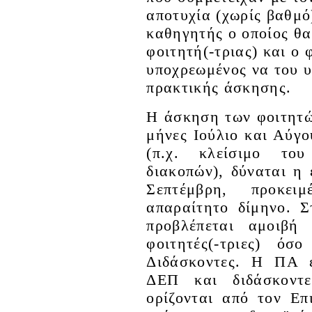
αποτυχία (χωρίς βαθμό
καθηγητής ο οποίος θα
φοιτητή(-τριας) και ο 
υποχρεωμένος να του υ
πρακτικής άσκησης.
Η άσκηση των φοιτητών
μήνες Ιούλιο και Αύγ
(π.χ. κλείσιμο το
διακοπών), δύναται η
Σεπτέμβρη, προκε
απαραίτητο δίμηνο. 
προβλέπεται αμοιβή
φοιτητές(-τριες) 
Διδάσκοντες. Η ΠΑ ε
ΔΕΠ και διδάσκοντ
ορίζονται από τον Επ