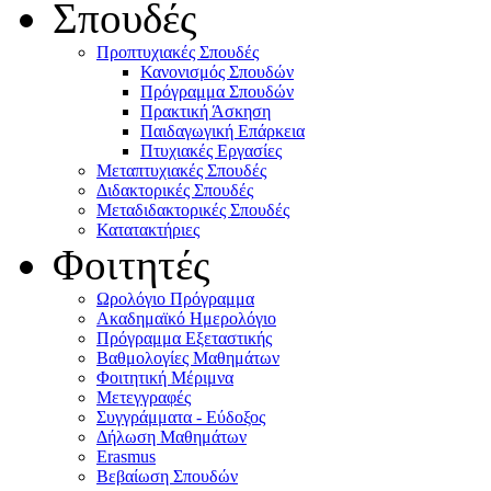
Σπουδές
Προπτυχιακές Σπουδές
Κανονισμός Σπουδών
Πρόγραμμα Σπουδών
Πρακτική Άσκηση
Παιδαγωγική Επάρκεια
Πτυχιακές Εργασίες
Μεταπτυχιακές Σπουδές
Διδακτορικές Σπουδές
Μεταδιδακτορικές Σπουδές
Κατατακτήριες
Φοιτητές
Ωρολόγιο Πρόγραμμα
Ακαδημαϊκό Ημερολόγιο
Πρόγραμμα Εξεταστικής
Βαθμολογίες Μαθημάτων
Φοιτητική Μέριμνα
Μετεγγραφές
Συγγράμματα - Εύδοξος
Δήλωση Μαθημάτων
Erasmus
Βεβαίωση Σπουδών