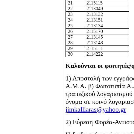
21
2115115
22
2113049
23
2113132
24
2113151
25
2113134
26
2115170
27
2113145
28
2113148
29
2115111
30
2114222
Καλούνται οι φοιτητές/φ
1) Αποστολή των εγγρά
Α.Μ.Α. β) Φωτοτυπία Α.
τραπεζικού λογαριασμού
όνομα σε κοινό λογαριασ
jimkalliaras@yahoo.gr
2) Εύρεση Φορέα-Αντιστοί