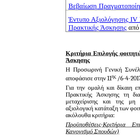
Βεβαίωση Πραγματοποίη
Έντυπο Αξιολόγησης IV 
Πρακτικής Άσκησης
από 
Κριτήρια Επιλογής φοιτητ
Άσκησης
Η Προσωρινή Γενική Συνέλ
ης
αποφάσισε στην 11
/6-4-2017
Για την ομαλή και δίκαιη 
Πρακτικής Άσκησης τη δια
μεταχείρισης και της μη 
αξιολογική κατάταξη των φοιτ
ακόλουθα κριτήρια:
Προϋποθέσεις-Κριτήρια Ε
Κανονισμό Σπουδών)