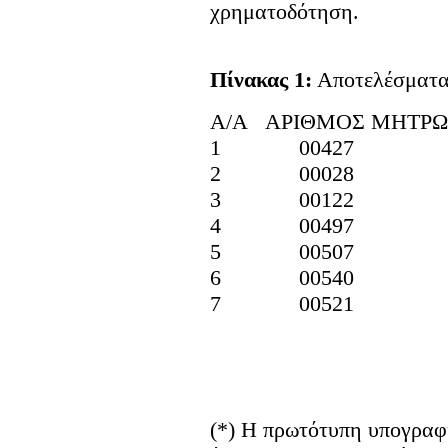
χρηματοδότηση.
Πίνακας 1:
Αποτελέσματα
Α/Α ΑΡΙΘΜΟΣ ΜΗΤΡ
1 00427
2 00028
3 00122
4 00497
5 00507
6 00540
7 00521
(*) H πρωτότυπη υπογραφή