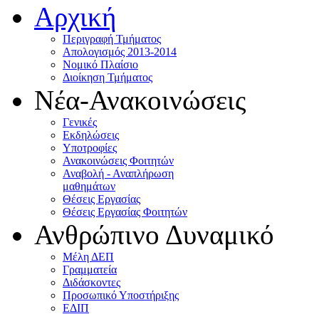
Αρχική
Περιγραφή Τμήματος
Απολογισμός 2013-2014
Νομικό Πλαίσιο
Διοίκηση Τμήματος
Νέα-Ανακοινώσεις
Γενικές
Εκδηλώσεις
Υποτροφίες
Ανακοινώσεις Φοιτητών
Αναβολή - Αναπλήρωση
μαθημάτων
Θέσεις Εργασίας
Θέσεις Εργασίας Φοιτητών
Ανθρώπινο Δυναμικό
Μέλη ΔΕΠ
Γραμματεία
Διδάσκοντες
Προσωπικό Υποστήριξης
ΕΔΙΠ