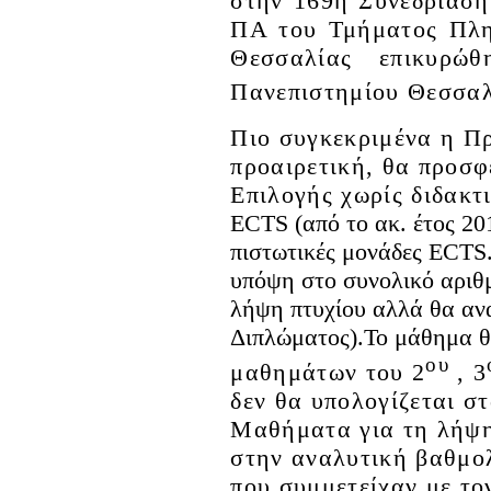
στην 169η Συνεδρίαση
ΠΑ του Τμήματος Πλη
Θεσσαλίας επικυρώ
Πανεπιστημίου Θεσσαλ
Πιο συγκεκριμένα η Π
προαιρετική, θα προσ
Επιλογής χωρίς διδακτ
ECTS (από το ακ. έτος 20
πιστωτικές μονάδες
ECTS
υπόψη στο συνολικό αρι
λήψη πτυχίου αλλά θα α
Διπλώματος).Το μάθημα 
ου
μαθημάτων του 2
, 3
δεν θα υπολογίζεται σ
Μαθήματα για τη λήψη
στην αναλυτική βαθμολ
που συμμετείχαν με το