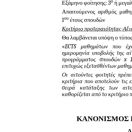
ο
Εξάμηνο φοίτησης: 3
ή μεγα
Απαιτούμενος αριθμός μαθ
ου
1
έτους σπουδών
Κριτήριο προτεραιότητας-Αξι
Θα λαμβάνεται υπόψη ο τύπος
«
ECTS
μαθημάτων που έχου
ημερομηνία υποβολής της α
προγράμματος σπουδών
x
επιτυχώς εξετασθέντων μαθη
Οι αιτούντες φοιτητές πρέπ
κριτήρια που αποτελούν τις 
σειρά κατάταξης των αιτ
καθορίζεται από το κριτήριο 
ΚΑΝΟΝΙΣΜΟΣ 
Λ