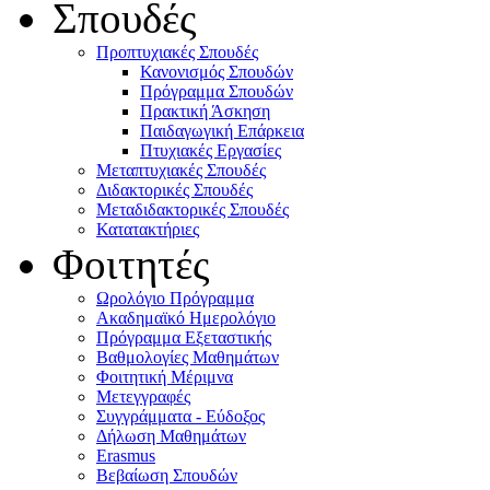
Σπουδές
Προπτυχιακές Σπουδές
Κανονισμός Σπουδών
Πρόγραμμα Σπουδών
Πρακτική Άσκηση
Παιδαγωγική Επάρκεια
Πτυχιακές Εργασίες
Μεταπτυχιακές Σπουδές
Διδακτορικές Σπουδές
Μεταδιδακτορικές Σπουδές
Κατατακτήριες
Φοιτητές
Ωρολόγιο Πρόγραμμα
Ακαδημαϊκό Ημερολόγιο
Πρόγραμμα Εξεταστικής
Βαθμολογίες Μαθημάτων
Φοιτητική Μέριμνα
Μετεγγραφές
Συγγράμματα - Εύδοξος
Δήλωση Μαθημάτων
Erasmus
Βεβαίωση Σπουδών