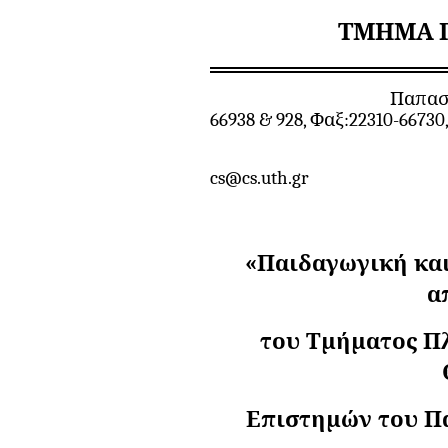
ΤΜΗΜΑ 
Παπασιοπούλου 2-4, 
66938 & 928, Φαξ:22310-66730
cs
@
cs
.
uth
.
gr
«Π
αιδαγωγική κα
α
του Τμήματος Π
Επιστημών του Π