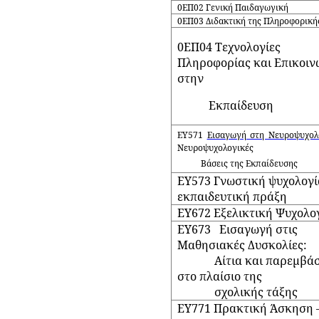
0ΕΠ02
Γενική Παιδαγωγική
0ΕΠ03
Διδακτική της Πληροφορική
0ΕΠ04
Τεχνολογίες
Πληροφορίας και Επικοιν
στην
Εκπαίδευση
ΕΥ571
Εισαγωγή στη Νευροψυχολ
Νευροψυχολογικές
Βάσεις της Εκπαίδευσης
ΕΥ573
Γνωστική ψυχολογί
εκπαιδευτική πράξη
ΕΥ672 Ε
ξελικτική Ψυχολο
ΕΥ673
Εισαγωγή στις
Μαθησιακές Δυσκολίες:
Αίτια και παρεμβάσ
στο πλαίσιο της
σχολικής τάξης
ΕΥ771
Πρακτική Άσκηση 