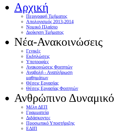
Αρχική
Περιγραφή Τμήματος
Απολογισμός 2013-2014
Νομικό Πλαίσιο
Διοίκηση Τμήματος
Νέα-Ανακοινώσεις
Γενικές
Εκδηλώσεις
Υποτροφίες
Ανακοινώσεις Φοιτητών
Αναβολή - Αναπλήρωση
μαθημάτων
Θέσεις Εργασίας
Θέσεις Εργασίας Φοιτητών
Ανθρώπινο Δυναμικό
Μέλη ΔΕΠ
Γραμματεία
Διδάσκοντες
Προσωπικό Υποστήριξης
ΕΔΙΠ