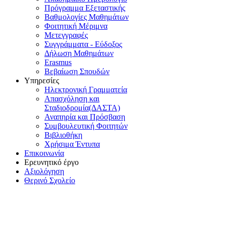
Πρόγραμμα Εξεταστικής
Βαθμολογίες Μαθημάτων
Φοιτητική Μέριμνα
Μετεγγραφές
Συγγράμματα - Εύδοξος
Δήλωση Μαθημάτων
Erasmus
Βεβαίωση Σπουδών
Υπηρεσίες
Ηλεκτρονική Γραμματεία
Απασχόληση και
Σταδιοδρομία(ΔΑΣΤΑ)
Αναπηρία και Πρόσβαση
Συμβουλευτική Φοιτητών
Βιβλιοθήκη
Χρήσιμα Έντυπα
Επικοινωνία
Ερευνητικό έργο
Αξιολόγηση
Θερινό Σχολείο