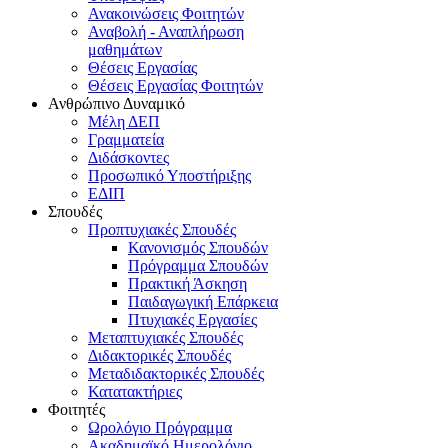
Ανακοινώσεις Φοιτητών
Αναβολή - Αναπλήρωση
μαθημάτων
Θέσεις Εργασίας
Θέσεις Εργασίας Φοιτητών
Ανθρώπινο Δυναμικό
Μέλη ΔΕΠ
Γραμματεία
Διδάσκοντες
Προσωπικό Υποστήριξης
ΕΔΙΠ
Σπουδές
Προπτυχιακές Σπουδές
Κανονισμός Σπουδών
Πρόγραμμα Σπουδών
Πρακτική Άσκηση
Παιδαγωγική Επάρκεια
Πτυχιακές Εργασίες
Μεταπτυχιακές Σπουδές
Διδακτορικές Σπουδές
Μεταδιδακτορικές Σπουδές
Κατατακτήριες
Φοιτητές
Ωρολόγιο Πρόγραμμα
Ακαδημαϊκό Ημερολόγιο