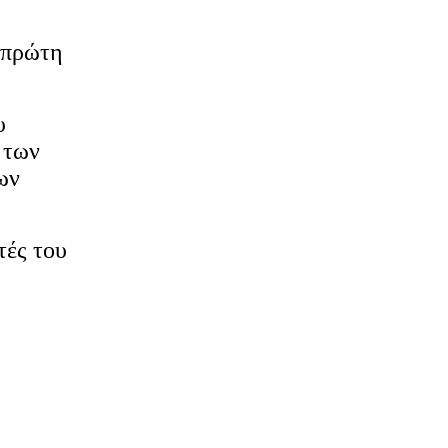
 πρώτη
υ
 των
ων
τές του