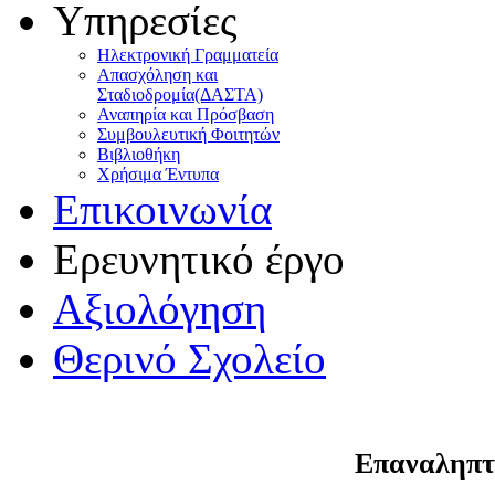
Υπηρεσίες
Ηλεκτρονική Γραμματεία
Απασχόληση και
Σταδιοδρομία(ΔΑΣΤΑ)
Αναπηρία και Πρόσβαση
Συμβουλευτική Φοιτητών
Βιβλιοθήκη
Χρήσιμα Έντυπα
Επικοινωνία
Ερευνητικό έργο
Αξιολόγηση
Θερινό Σχολείο
Επαναληπτι