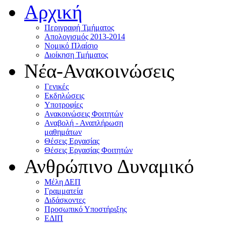
Αρχική
Περιγραφή Τμήματος
Απολογισμός 2013-2014
Νομικό Πλαίσιο
Διοίκηση Τμήματος
Νέα-Ανακοινώσεις
Γενικές
Εκδηλώσεις
Υποτροφίες
Ανακοινώσεις Φοιτητών
Αναβολή - Αναπλήρωση
μαθημάτων
Θέσεις Εργασίας
Θέσεις Εργασίας Φοιτητών
Ανθρώπινο Δυναμικό
Μέλη ΔΕΠ
Γραμματεία
Διδάσκοντες
Προσωπικό Υποστήριξης
ΕΔΙΠ