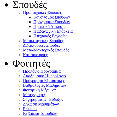
Σπουδές
Προπτυχιακές Σπουδές
Κανονισμός Σπουδών
Πρόγραμμα Σπουδών
Πρακτική Άσκηση
Παιδαγωγική Επάρκεια
Πτυχιακές Εργασίες
Μεταπτυχιακές Σπουδές
Διδακτορικές Σπουδές
Μεταδιδακτορικές Σπουδές
Κατατακτήριες
Φοιτητές
Ωρολόγιο Πρόγραμμα
Ακαδημαϊκό Ημερολόγιο
Πρόγραμμα Εξεταστικής
Βαθμολογίες Μαθημάτων
Φοιτητική Μέριμνα
Μετεγγραφές
Συγγράμματα - Εύδοξος
Δήλωση Μαθημάτων
Erasmus
Βεβαίωση Σπουδών