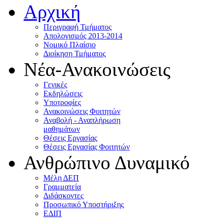
Αρχική
Περιγραφή Τμήματος
Απολογισμός 2013-2014
Νομικό Πλαίσιο
Διοίκηση Τμήματος
Νέα-Ανακοινώσεις
Γενικές
Εκδηλώσεις
Υποτροφίες
Ανακοινώσεις Φοιτητών
Αναβολή - Αναπλήρωση
μαθημάτων
Θέσεις Εργασίας
Θέσεις Εργασίας Φοιτητών
Ανθρώπινο Δυναμικό
Μέλη ΔΕΠ
Γραμματεία
Διδάσκοντες
Προσωπικό Υποστήριξης
ΕΔΙΠ