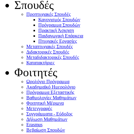
Σπουδές
Προπτυχιακές Σπουδές
Κανονισμός Σπουδών
Πρόγραμμα Σπουδών
Πρακτική Άσκηση
Παιδαγωγική Επάρκεια
Πτυχιακές Εργασίες
Μεταπτυχιακές Σπουδές
Διδακτορικές Σπουδές
Μεταδιδακτορικές Σπουδές
Κατατακτήριες
Φοιτητές
Ωρολόγιο Πρόγραμμα
Ακαδημαϊκό Ημερολόγιο
Πρόγραμμα Εξεταστικής
Βαθμολογίες Μαθημάτων
Φοιτητική Μέριμνα
Μετεγγραφές
Συγγράμματα - Εύδοξος
Δήλωση Μαθημάτων
Erasmus
Βεβαίωση Σπουδών