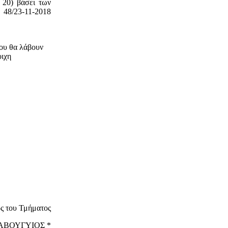
 20) βάσει των
 48/23-11-2018
που θα λάβουν
οιχη
ς του Τμήματος
ΒΑΒΟΥΓΥΙΟΣ *