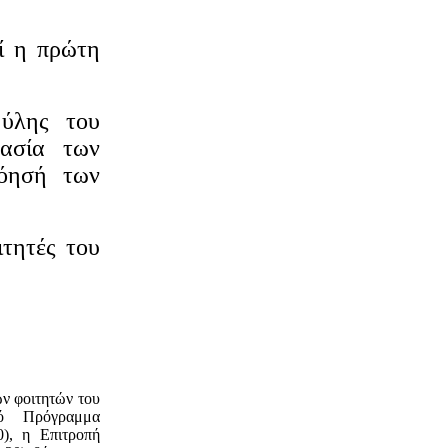
ί η πρώτη
 ύλης του
μασία των
νόησή των
ιτητές του
ν φοιτητών του
κό Πρόγραμμα
0), η Επιτροπή