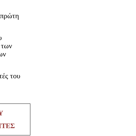
 πρώτη
υ
 των
ων
τές του
Υ
ΗΤΕΣ