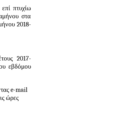
 επί πτυχίω
ξαμήνου στα
μήνου 2018-
έτους 2017-
του εβδόμου
ντας
e
-
mail
ις ώρες