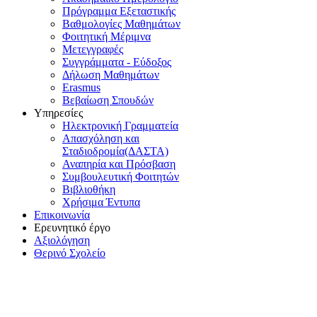
Πρόγραμμα Εξεταστικής
Βαθμολογίες Μαθημάτων
Φοιτητική Μέριμνα
Μετεγγραφές
Συγγράμματα - Εύδοξος
Δήλωση Μαθημάτων
Erasmus
Βεβαίωση Σπουδών
Υπηρεσίες
Ηλεκτρονική Γραμματεία
Απασχόληση και
Σταδιοδρομία(ΔΑΣΤΑ)
Αναπηρία και Πρόσβαση
Συμβουλευτική Φοιτητών
Βιβλιοθήκη
Χρήσιμα Έντυπα
Επικοινωνία
Ερευνητικό έργο
Αξιολόγηση
Θερινό Σχολείο