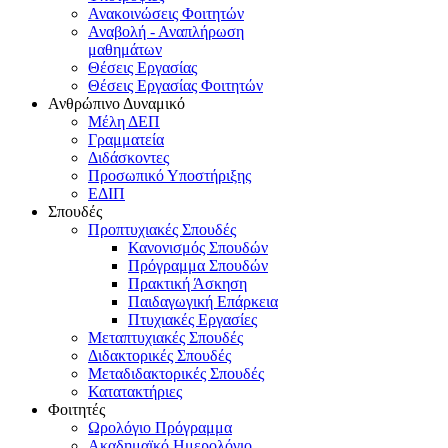
Ανακοινώσεις Φοιτητών
Αναβολή - Αναπλήρωση
μαθημάτων
Θέσεις Εργασίας
Θέσεις Εργασίας Φοιτητών
Ανθρώπινο Δυναμικό
Μέλη ΔΕΠ
Γραμματεία
Διδάσκοντες
Προσωπικό Υποστήριξης
ΕΔΙΠ
Σπουδές
Προπτυχιακές Σπουδές
Κανονισμός Σπουδών
Πρόγραμμα Σπουδών
Πρακτική Άσκηση
Παιδαγωγική Επάρκεια
Πτυχιακές Εργασίες
Μεταπτυχιακές Σπουδές
Διδακτορικές Σπουδές
Μεταδιδακτορικές Σπουδές
Κατατακτήριες
Φοιτητές
Ωρολόγιο Πρόγραμμα
Ακαδημαϊκό Ημερολόγιο