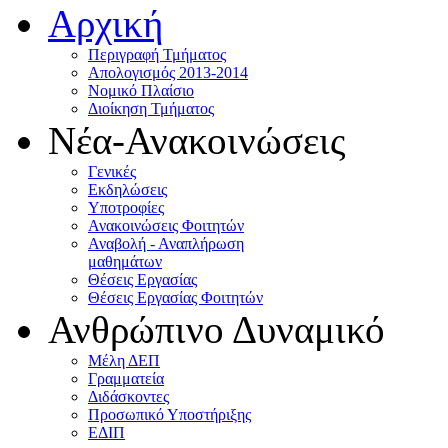
Αρχική
Περιγραφή Τμήματος
Απολογισμός 2013-2014
Νομικό Πλαίσιο
Διοίκηση Τμήματος
Νέα-Ανακοινώσεις
Γενικές
Εκδηλώσεις
Υποτροφίες
Ανακοινώσεις Φοιτητών
Αναβολή - Αναπλήρωση
μαθημάτων
Θέσεις Εργασίας
Θέσεις Εργασίας Φοιτητών
Ανθρώπινο Δυναμικό
Μέλη ΔΕΠ
Γραμματεία
Διδάσκοντες
Προσωπικό Υποστήριξης
ΕΔΙΠ