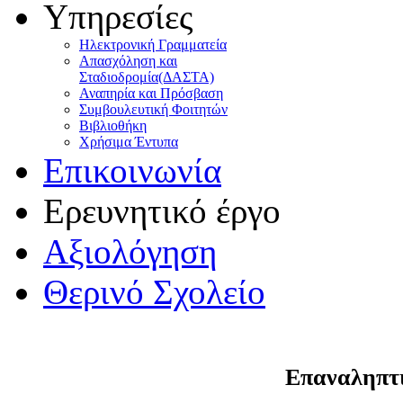
Υπηρεσίες
Ηλεκτρονική Γραμματεία
Απασχόληση και
Σταδιοδρομία(ΔΑΣΤΑ)
Αναπηρία και Πρόσβαση
Συμβουλευτική Φοιτητών
Βιβλιοθήκη
Χρήσιμα Έντυπα
Επικοινωνία
Ερευνητικό έργο
Αξιολόγηση
Θερινό Σχολείο
Επαναληπτι