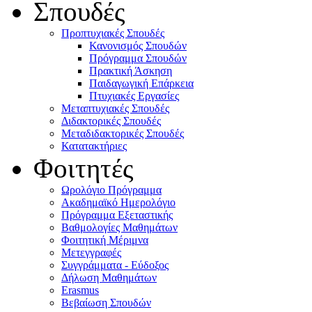
Σπουδές
Προπτυχιακές Σπουδές
Κανονισμός Σπουδών
Πρόγραμμα Σπουδών
Πρακτική Άσκηση
Παιδαγωγική Επάρκεια
Πτυχιακές Εργασίες
Μεταπτυχιακές Σπουδές
Διδακτορικές Σπουδές
Μεταδιδακτορικές Σπουδές
Κατατακτήριες
Φοιτητές
Ωρολόγιο Πρόγραμμα
Ακαδημαϊκό Ημερολόγιο
Πρόγραμμα Εξεταστικής
Βαθμολογίες Μαθημάτων
Φοιτητική Μέριμνα
Μετεγγραφές
Συγγράμματα - Εύδοξος
Δήλωση Μαθημάτων
Erasmus
Βεβαίωση Σπουδών