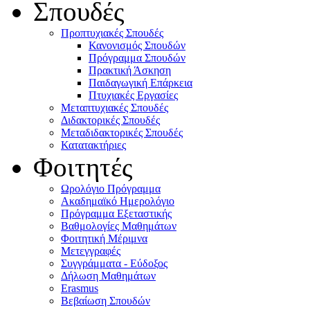
Σπουδές
Προπτυχιακές Σπουδές
Κανονισμός Σπουδών
Πρόγραμμα Σπουδών
Πρακτική Άσκηση
Παιδαγωγική Επάρκεια
Πτυχιακές Εργασίες
Μεταπτυχιακές Σπουδές
Διδακτορικές Σπουδές
Μεταδιδακτορικές Σπουδές
Κατατακτήριες
Φοιτητές
Ωρολόγιο Πρόγραμμα
Ακαδημαϊκό Ημερολόγιο
Πρόγραμμα Εξεταστικής
Βαθμολογίες Μαθημάτων
Φοιτητική Μέριμνα
Μετεγγραφές
Συγγράμματα - Εύδοξος
Δήλωση Μαθημάτων
Erasmus
Βεβαίωση Σπουδών