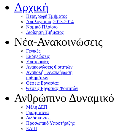
Αρχική
Περιγραφή Τμήματος
Απολογισμός 2013-2014
Νομικό Πλαίσιο
Διοίκηση Τμήματος
Νέα-Ανακοινώσεις
Γενικές
Εκδηλώσεις
Υποτροφίες
Ανακοινώσεις Φοιτητών
Αναβολή - Αναπλήρωση
μαθημάτων
Θέσεις Εργασίας
Θέσεις Εργασίας Φοιτητών
Ανθρώπινο Δυναμικό
Μέλη ΔΕΠ
Γραμματεία
Διδάσκοντες
Προσωπικό Υποστήριξης
ΕΔΙΠ