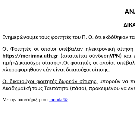
ΑΝ
ΔΙΚ
Ενημερώνουμε τους φοιτητές του Π. Θ. ότι εκδόθηκαν 
Οι Φοιτητές οι οποίοι υπέβαλαν
ηλεκτρονική αίτηση
https://merimna.uth.gr
(απαιτείται σύνδεση
VPN
) και
τιμή
«Δικαιούχοι σίτισης».
Οι φοιτητές οι οποίοι υπέβα
πληροφορηθούν εάν είναι δικαιούχοι σίτισης.
Οι δικαιούχοι φοιτητές δωρεάν σίτισης,
μπορούν να π
Ακαδημαϊκή τους Ταυτότητα (πάσο), προκειμένου να ενε
Με την υποστήριξη του
Joomla!®